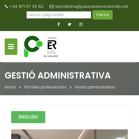
+34 971 07 32 62
secretaria@paucasesnovescifp.cat
Cerca
GESTIÓ ADMINISTRATIVA
Home
Famílies professionals
Gestió administrativa
ENGLISH