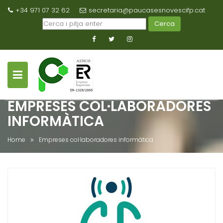
+34 971 07 32 62
secretaria@paucasesnovescifp.cat
Cerca
EMPRESES COL·LABORADORES
INFORMÀTICA
Home
Empreses col·laboradores informàtica