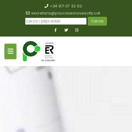
+34 971 07 32 62
secretaria@paucasesnovescifp.cat
Cerca