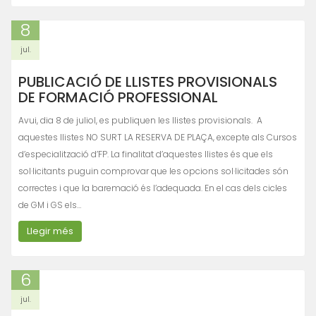
8
jul.
PUBLICACIÓ DE LLISTES PROVISIONALS
DE FORMACIÓ PROFESSIONAL
Avui, dia 8 de juliol, es publiquen les llistes provisionals. A
aquestes llistes NO SURT LA RESERVA DE PLAÇA, excepte als Cursos
d’especialització d’FP. La finalitat d’aquestes llistes és que els
sol·licitants puguin comprovar que les opcions sol·licitades són
correctes i que la baremació és l’adequada. En el cas dels cicles
de GM i GS els…
Llegir més
6
jul.