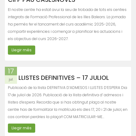
El nostre centre ha estat avui la seu de trobada de tots els centres
integrats de Formació Professional de les Illes Balears. La jornada
ha permès fer el tancament del curs acadèmic 2025-2026,
compartir experiències i començar a planificar les actuacions i
els objectius del curs 2026-2027.
Llegir més
17
LLISTES DEFINITIVES – 17 JULIOL
jul.
Publicació de la llista DEFINITIVA D’ADMESOS I LLISTES D’ESPERA Dia
17 de juliol de 2026. Publicació de la llista definitiva d’ admesos i
llistes d’espera. Recorda que si has obtingut plaça al nostre
centre has de formalitzar la matrícula els dies 17, 20 i 21 de juliol, en
cas contrari perdries la plaça!! COM MATRICULAR-ME…
Llegir més