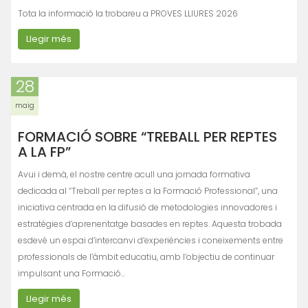
Tota la informació la trobareu a PROVES LLIURES 2026
Llegir més
28
maig
FORMACIÓ SOBRE “TREBALL PER REPTES
A LA FP”
Avui i demà, el nostre centre acull una jornada formativa
dedicada al “Treball per reptes a la Formació Professional”, una
iniciativa centrada en la difusió de metodologies innovadores i
estratègies d’aprenentatge basades en reptes. Aquesta trobada
esdevé un espai d’intercanvi d’experiències i coneixements entre
professionals de l’àmbit educatiu, amb l’objectiu de continuar
impulsant una Formació…
Llegir més