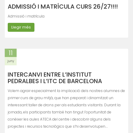
ADMISSIÓ I MATRÍCULA CURS 26/27!!!!
Admissió i matrícula
Llegir més
11
juny
INTERCANVI ENTRE L’INSTITUT
PEDRALBES I L’ITC DE BARCELONA
Volem agrair especialment la implicació dels nostres alumnes de
primer curs de grau mitjà, que han preparat i dinamitzat un
interessant taller de drons per als estudiants visitants. Durant la
jornada, els participants també han tingut l’oportunitat de
conèixer les aules ATECA del centre i descobrir alguns dels
projectes i recursos tecnològics que s’hi desenvolupen.…