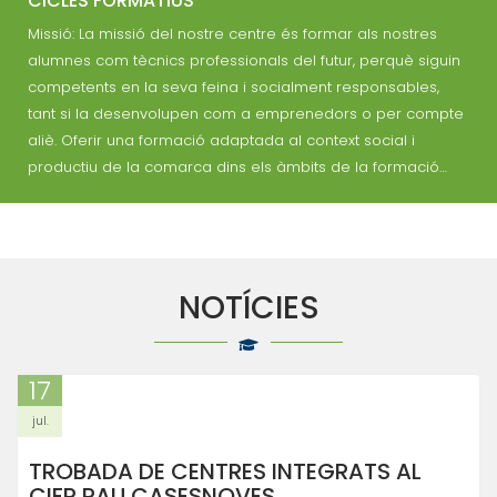
CICLES FORMATIUS
Missió: La missió del nostre centre és formar als nostres
alumnes com tècnics professionals del futur, perquè siguin
competents en la seva feina i socialment responsables,
tant si la desenvolupen com a emprenedors o per compte
aliè. Oferir una formació adaptada al context social i
productiu de la comarca dins els àmbits de la formació…
NOTÍCIES
17
jul.
TROBADA DE CENTRES INTEGRATS AL
CIFP PAU CASESNOVES