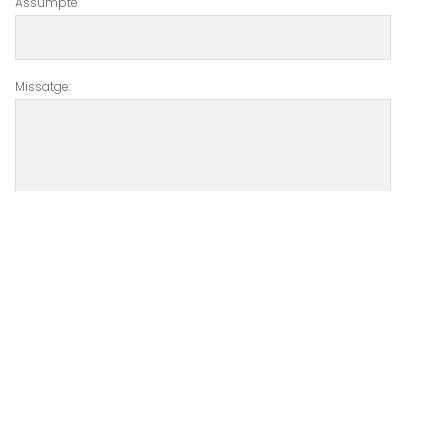
Assumpte
Missatge:
UBICACIÓ IES PAU CASESNOVES