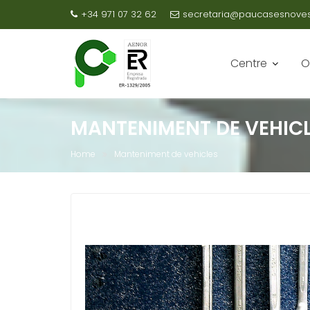
+34 971 07 32 62
secretaria@paucasesnovesc
Centre
O
MANTENIMENT DE VEHIC
Home
Manteniment de vehicles