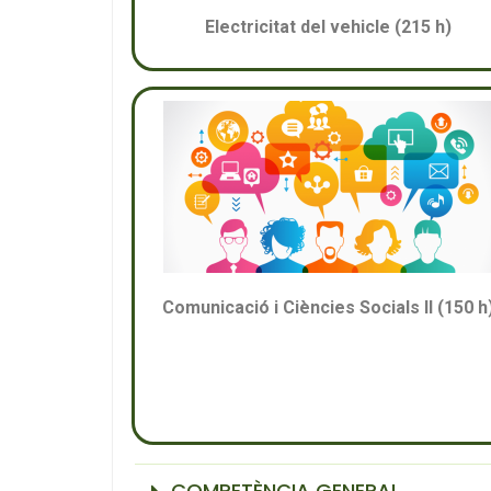
Electricitat del vehicle (215 h)
Comunicació i Ciències Socials II (150 h
COMPETÈNCIA GENERAL