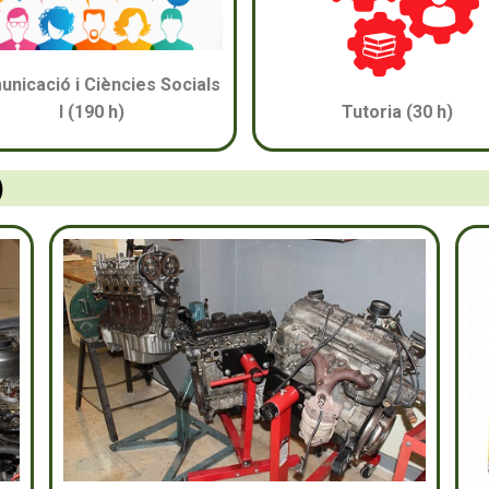
nicació i Ciències Socials
Tutoria (30 h)
I (190 h)
)