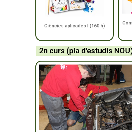
Comu
Ciències aplicades I (160 h)
2n curs (pla d'estudis NOU