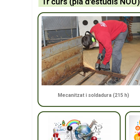
1r curs (pla d'estudis NOU)
Mecanitzat i soldadura (215 h)