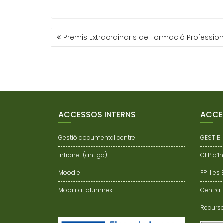
Premis Extraordinaris de Formació Professio
ACCESSOS INTERNS
ACCE
Gestió documental centre
GESTIB
Intranet (antiga)
CEP d’I
Moodle
FP Illes
Mobilitat alumnes
Central
Recurso