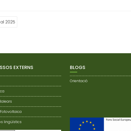
nal 2025
SSOS EXTERNS
BLOGS
Orientació
nca
 Balears
 Fotovoltaica
s lingüístics