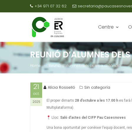
+34 971 07 32 62
secretaria@paucasesnovesc
Centre
O
REUNIÓ D’ALUMNES DELS 
Home
Reunió d’alumnes dels cicles a distància
21
Alícia Rosselló
Sin categoría
oct.
El proper dimarts
28 d’octubre a les 17.00 h
es farà 
2025
Multiplataforma).
Lloc:
Saló d’actes del CIFP Pau Casesnoves
Una bona oportunitat per conèixer l’equip docent, r