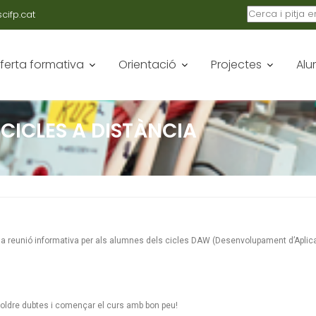
ifp.cat
ferta formativa
Orientació
Projectes
Alu
CICLES A DISTÀNCIA
la reunió informativa per als alumnes dels cicles DAW (Desenvolupament d’Apli
esoldre dubtes i començar el curs amb bon peu!