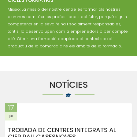
CICLES FORMATIUS
Missió: La missió del nostre centre és formar als nostres
alumnes com tècnics professionals del futur, perquè siguin
competents en la seva feina i socialment responsables,
tant si la desenvolupen com a emprenedors o per compte
aliè. Oferir una formació adaptada al context social i
productiu de la comarca dins els àmbits de la formació…
NOTÍCIES
17
jul.
TROBADA DE CENTRES INTEGRATS AL
CIFP PAU CASESNOVES