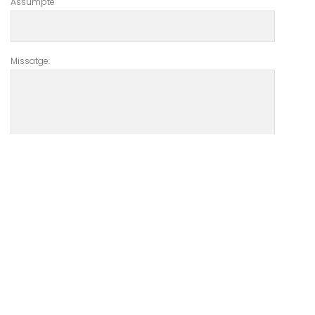
Assumpte
Missatge:
UBICACIÓ IES PAU CASESNOVES