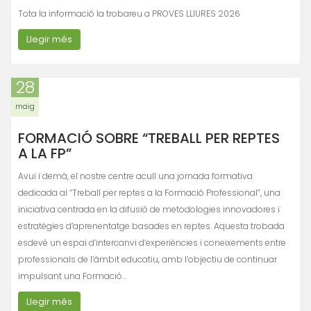
Tota la informació la trobareu a PROVES LLIURES 2026
Llegir més
28
maig
FORMACIÓ SOBRE “TREBALL PER REPTES
A LA FP”
Avui i demà, el nostre centre acull una jornada formativa
dedicada al “Treball per reptes a la Formació Professional”, una
iniciativa centrada en la difusió de metodologies innovadores i
estratègies d’aprenentatge basades en reptes. Aquesta trobada
esdevé un espai d’intercanvi d’experiències i coneixements entre
professionals de l’àmbit educatiu, amb l’objectiu de continuar
impulsant una Formació…
Llegir més