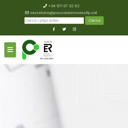
+34 971 07 32 62
secretaria@paucasesnovescifp.cat
Cerca