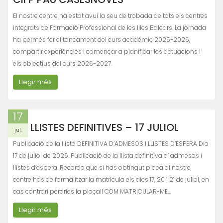
El nostre centre ha estat avui la seu de trobada de tots els centres
integrats de Formació Professional de les Illes Balears. La jornada
ha permès fer el tancament del curs acadèmic 2025-2026,
compartir experiències i començar a planificar les actuacions i
els objectius del curs 2026-2027.
Llegir més
17
LLISTES DEFINITIVES – 17 JULIOL
jul.
Publicació de la llista DEFINITIVA D’ADMESOS I LLISTES D’ESPERA Dia
17 de juliol de 2026. Publicació de la llista definitiva d’ admesos i
llistes d’espera. Recorda que si has obtingut plaça al nostre
centre has de formalitzar la matrícula els dies 17, 20 i 21 de juliol, en
cas contrari perdries la plaça!! COM MATRICULAR-ME…
Llegir més