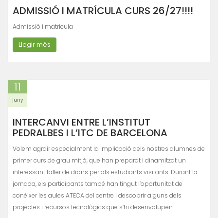
ADMISSIÓ I MATRÍCULA CURS 26/27!!!!
Admissió i matrícula
Llegir més
11
juny
INTERCANVI ENTRE L’INSTITUT
PEDRALBES I L’ITC DE BARCELONA
Volem agrair especialment la implicació dels nostres alumnes de
primer curs de grau mitjà, que han preparat i dinamitzat un
interessant taller de drons per als estudiants visitants. Durant la
jornada, els participants també han tingut l’oportunitat de
conèixer les aules ATECA del centre i descobrir alguns dels
projectes i recursos tecnològics que s’hi desenvolupen.…