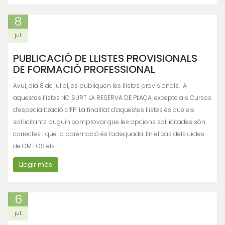
8
jul.
PUBLICACIÓ DE LLISTES PROVISIONALS
DE FORMACIÓ PROFESSIONAL
Avui, dia 8 de juliol, es publiquen les llistes provisionals. A
aquestes llistes NO SURT LA RESERVA DE PLAÇA, excepte als Cursos
d’especialització d’FP. La finalitat d’aquestes llistes és que els
sol·licitants puguin comprovar que les opcions sol·licitades són
correctes i que la baremació és l’adequada. En el cas dels cicles
de GM i GS els…
Llegir més
6
jul.