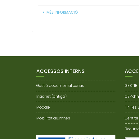
MÉS INFORMACIÓ
ACCESSOS INTERNS
ACCE
Gestió documental centre
GESTIB
Intranet (antiga)
CEP d’I
Moodle
FP Illes
Mobilitat alumnes
Central
Recurso