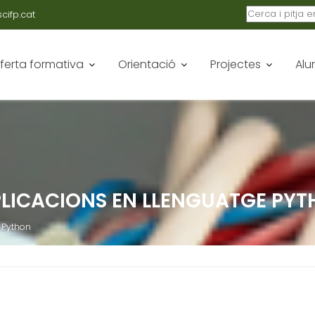
ifp.cat
ferta formativa
Orientació
Projectes
Alu
LICACIONS EN LLENGUATGE PY
 Python