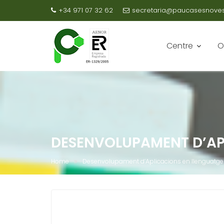
+34 971 07 32 62
secretaria@paucasesnovesc
Centre
O
DESENVOLUPAMENT D’AP
Home
Desenvolupament d’Aplicacions en llenguatge