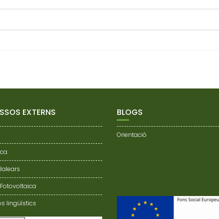
SSOS EXTERNS
BLOGS
Orientació
nca
 Balears
 Fotovoltaica
s lingüístics