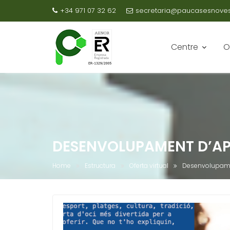
+34 971 07 32 62
secretaria@paucasesnovesc
Centre
O
DESENVOLUPAMENT D’AP
Home
Estructura
Oferta virtual
Desenvolupamen