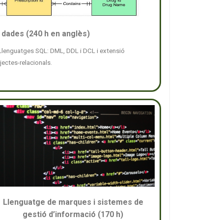
dades (240 h en anglès)
 Llenguatges SQL: DML, DDL i DCL i extensió
ectes-relacionals.
Llenguatge de marques i sistemes de
gestió d’informació (170 h)