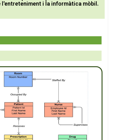
 l'entreteniment i la informàtica mòbil.