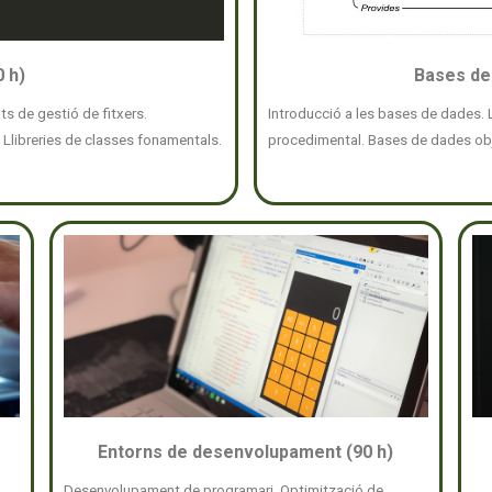
 h)
Bases de 
s de gestió de fitxers.
Introducció a les bases de dades.
Llibreries de classes fonamentals.
procedimental. Bases de dades obj
Entorns de desenvolupament (90 h)
Desenvolupament de programari. Optimització de