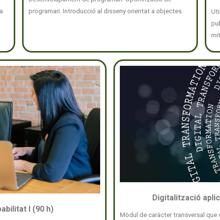
na
programari. Introducció al disseny orientat a objectes.
Ut
pu
mi
Digitalització apl
bilitat I (90 h)
Mòdul de caràcter transversal que c