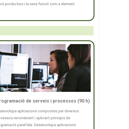
tors productius i la seva funció com a element
rogramació de serveis i processos (90 h)
senvolupa aplicacions compostes per diversos
cessos reconeixent i aplicant principis de
ogramació paral·lela. Desenvolupa aplicacions