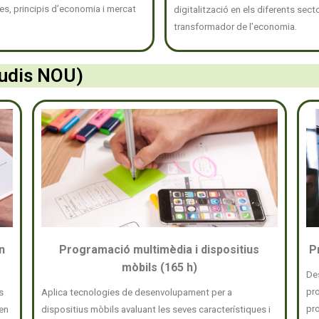
tes, principis d’economia i mercat
digitalització en els diferents sec
transformador de l’economia.
tudis NOU)
n
Programació multimèdia i dispositius
P
mòbils (165 h)
De
pro
s
Aplica tecnologies de desenvolupament per a
pr
 en
dispositius mòbils avaluant les seves característiques i