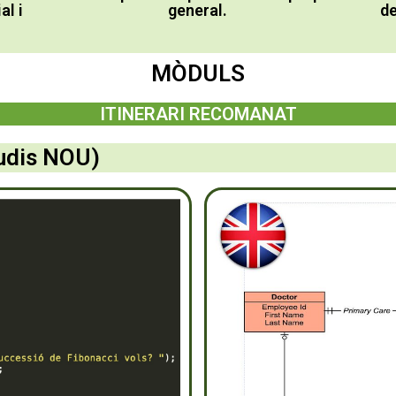
de
al i
general.
MÒDULS
ITINERARI RECOMANAT
tudis NOU)