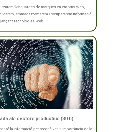
ilitzarem llenguatges de marques en entorns Web,
blicarem, emmagatzemarem i recuperarem informació
tjançant tecnologies Web.
icada als sectors productius (30 h)
onté la informació per reconèixer la importància de la