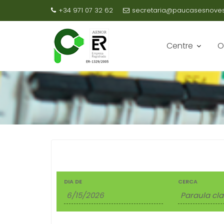
+34 971 07 32 62
secretaria@paucasesnovesc
Skip
to
Centre
O
content
E
C
DIA DE
CERCA
E
S
R
D
C
E
A
V
E