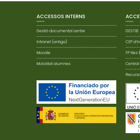
W
S
N
ACCESSOS INTERNS
ACCE
A
V
Gestió documental centre
GESTIB
I
G
Intranet (antiga)
CEP d’I
A
Moodle
FP Illes
T
I
Mobilitat alumnes
Central
O
Recurso
N