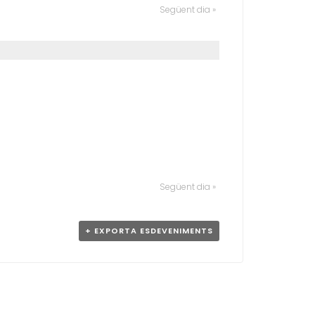
E
Següent dia
»
N
I
M
E
N
T
V
I
E
W
S
N
A
Següent dia
»
V
I
G
+ EXPORTA ESDEVENIMENTS
A
T
I
O
N