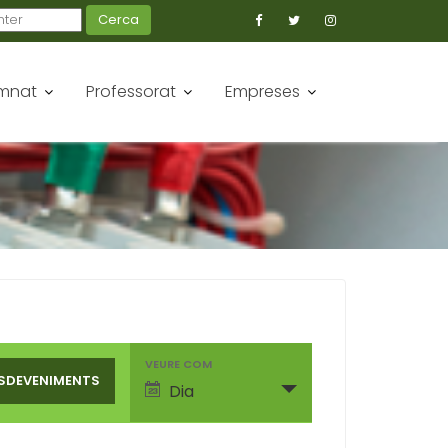
Cerca
mnat
Professorat
Empreses
E
VEURE COM
S
Dia
D
E
V