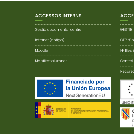
W
S
N
ACCESSOS INTERNS
ACCE
A
V
Gestió documental centre
GESTIB
I
G
Intranet (antiga)
CEP d’I
A
Moodle
FP Illes
T
I
Mobilitat alumnes
Central
O
Recurso
N