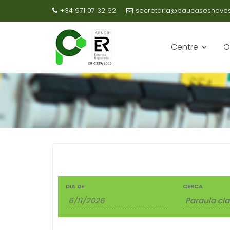
+34 971 07 32 62
secretaria@paucasesnovesc
Skip
to
Centre
O
content
E
C
DIA DE
CERCA
E
S
R
D
C
E
A
V
E