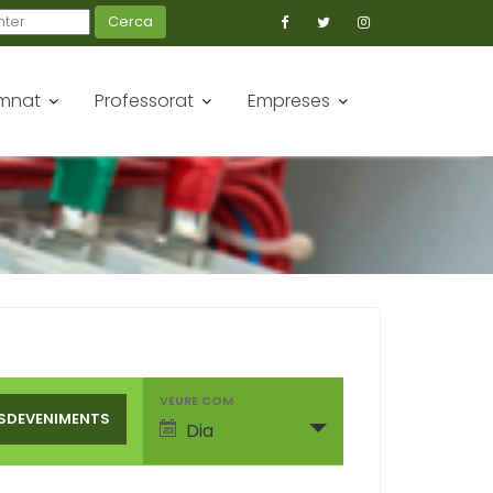
Cerca
mnat
Professorat
Empreses
E
VEURE COM
S
Dia
D
E
V