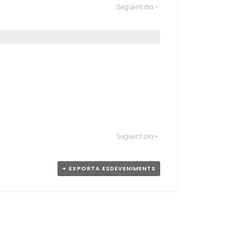
E
Següent dia
»
N
I
M
E
N
T
V
I
E
W
S
N
A
Següent dia
»
V
I
G
+ EXPORTA ESDEVENIMENTS
A
T
I
O
N